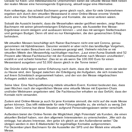
Gerade für Klein- und mittelständische Unternehmen bietet die virtuelle Messe-Welt neben
der realen Messe eine hervorragende Ergänzung, aktuell sogar eine Alternative.
Kein vollwertige, das schiebt Bachmann gerne gleich nach, aber für viele Unternehmen
ergeben sich durch den virtuellen Messestand in einer Online-Messe enorme Vorteile
durch eine hohe Sichtbarkeit und Dialoge und Kontakte, die sonst verloren wären.
Sobald die Aussicht besteht, dass die Messehallen wieder geöffnet werden, zeigt Rainer
Bachmann mit seiner jahrzehntelangen Erfahrung gerne, wie Aussteller ihre Messe-
Ergebnisse enorm steigern und ausbauen können – und das mit wenigen Stellschrauben
und geringen Budget. Denn oft sind es nur Kleinigkeiten, die den gewünschten Erfolg
behindern.
Mit virtuellen Messen beschäftigt sich Rainer Bachmann nicht erst seit Corona, genau
genommen mit Hybridmessen. Darunter versteht er aber nicht das landläufige Vorgehen,
bei dem bei realen Besuchern ein Livestream gezeigt wird. Vielmehr möchte er mit
virtuellen Mitteln den Messeerfolg nachhaltiger machen. „Laut einer Auma-Statistik sind 52
Prozent aller Messe-Fachbesucher mit der Kontaktaufnahme nach Messen unzufrieden“,
erzählt er und schiebt hinterher: „Das ist so als wenn Sie 100.000 Euro für einen
Messestand ausgeben und 52.000 davon gleich in die Tonne treten“.
Die Gründe dafür liegen seiner Erfahrung nach darin, dass die Vertriebler, wenn sie wieder
zu Hause sind, den Spagat zwischen der Erledigung der Aufgaben, die sich inzwischen
auf ihrem Schreibtisch angesammelt haben, und der von der Messe mitgebrachten
Anfragen zeitlich nicht schaffen.
Seine Idee: Eine Nachqualifizierung mittels virtuellem Event. Konkret bedeutet das, dass
zwei Wochen nach der eigentlichen Messe eine virtuelle Messe mit Experten-Chats
und/oder Webinaren angeboten wird. Die Fachbesucher erhalten so das Gefühl, dass der
Kontakt nicht versandet.
Zudem sind Online-Messe ja auch für jene Kontakte sinnvoll, die nicht auf die reale Messe
gehen können. Das trifft mittlerweile für viele Führungskräfte zu, die einfach zu wenig Zeit
haben. Und Corona hat diese Situation aufgrund Personalengpässen weiter verschärft.
Außerdem bietet der Online-Termin die Möglichkeit „High Potentials“ als Kunden, die einen
aktuellen Bedarf haben, von den allgemein Interessierten zu unterscheiden. „Wer sich da
einloggt, hat akutes Interesse, den gebe ich gleich an den Außendienst weiter.“ Die
übrigen werden in den E-Mailverteiler für regelmäßige Kontakte aufgenommen.
Für Dezember plant Bachmann für die Aussteller der SPS und der Motek eine virtuelle
Messe.