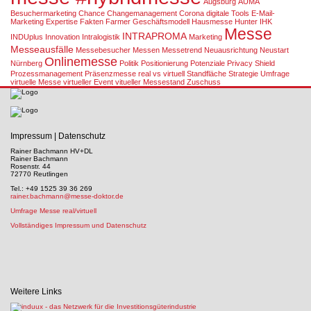
Augsburg
AUMA
Besuchermarketing
Chance
Changemanagement
Corona
digitale Tools
E-Mail-
Marketing
Expertise
Fakten
Farmer
Geschäftsmodell
Hausmesse
Hunter
IHK
Messe
INTRAPROMA
INDUplus
Innovation
Intralogistik
Marketing
Messeausfälle
Messebesucher
Messen
Messetrend
Neuausrichtung
Neustart
Onlinemesse
Nürnberg
Politik
Positionierung
Potenziale
Privacy Shield
Prozessmanagement
Präsenzmesse
real vs virtuell
Standfläche
Strategie
Umfrage
virtuelle Messe
virtueller Event
vitueller Messestand
Zuschuss
Impressum | Datenschutz
Rainer Bachmann HV+DL
Rainer Bachmann
Rosenstr. 44
72770 Reutlingen
Tel.: +49 1525 39 36 269
rainer.bachmann@messe-doktor.de
Umfrage Messe real/virtuell
Vollständiges Impressum und Datenschutz
Weitere Links