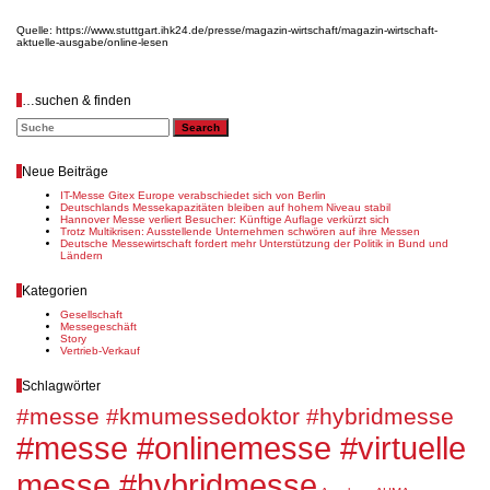
Quelle: https://www.stuttgart.ihk24.de/presse/magazin-wirtschaft/magazin-wirtschaft-
aktuelle-ausgabe/online-lesen
…suchen & finden
Neue Beiträge
IT-Messe Gitex Europe verabschiedet sich von Berlin
Deutschlands Messekapazitäten bleiben auf hohem Niveau stabil
Hannover Messe verliert Besucher: Künftige Auflage verkürzt sich
Trotz Multikrisen: Ausstellende Unternehmen schwören auf ihre Messen
Deutsche Messewirtschaft fordert mehr Unterstützung der Politik in Bund und
Ländern
Kategorien
Gesellschaft
Messegeschäft
Story
Vertrieb-Verkauf
Schlagwörter
#messe #kmumessedoktor #hybridmesse
#messe #onlinemesse #virtuelle
messe #hybridmesse