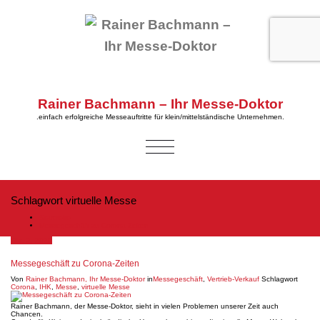
Rainer Bachmann – Ihr Messe-Doktor
.einfach erfolgreiche Messeauftritte für klein/mittelständische Unternehmen.
SCHALTE
NAVIGATION
Schlagwort virtuelle Messe
Startseite
Messegeschäft zu Corona-Zeiten
Okt. 2, 2020
Messegeschäft zu Corona-Zeiten
Von
Rainer Bachmann, Ihr Messe-Doktor
in
Messegeschäft
,
Vertrieb-Verkauf
Schlagwort
Corona
,
IHK
,
Messe
,
virtuelle Messe
Rainer Bachmann, der Messe-Doktor, sieht in vielen Problemen unserer Zeit auch
Chancen.