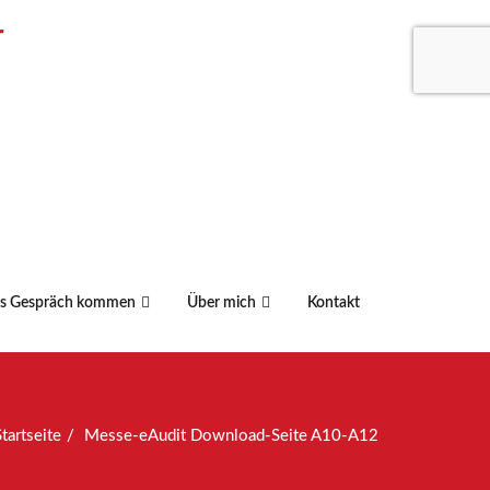
r
ns Gespräch kommen
Über mich
Kontakt
Startseite
Messe-eAudit Download-Seite A10-A12