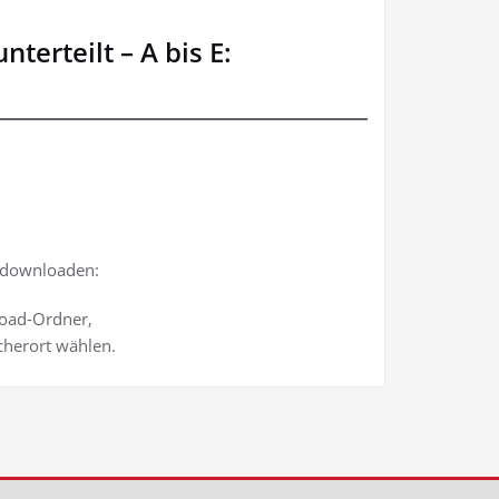
terteilt – A bis E:
downloaden:
load-Ordner,
cherort wählen.