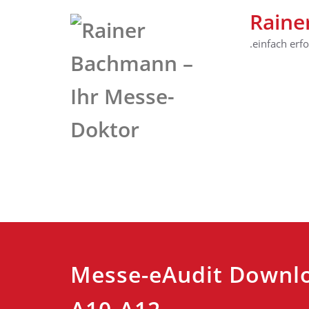
Raine
.einfach erf
Messe-eAudit Downlo