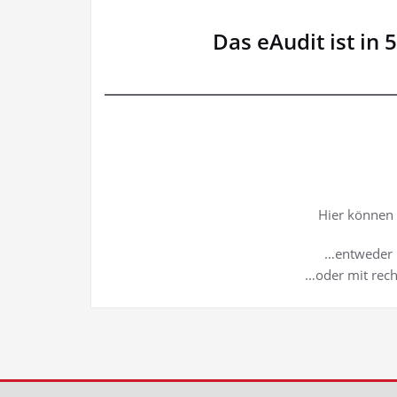
Das eAudit ist in 
Hier können 
…entweder m
…oder mit rech