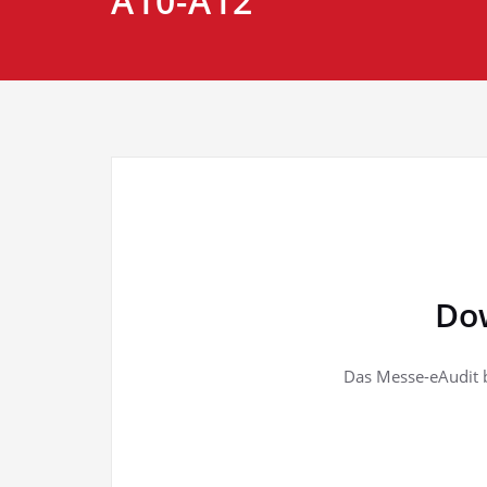
A10-A12
Dow
Das Messe-eAudit 