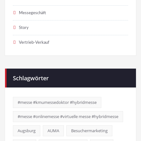
Messegeschäft
Story
Vertrieb-Verkauf
Schlagwörter
#messe #kmumessedoktor #hybridmesse
#messe #onlinemesse #virtuelle messe #hybridmesse
Augsburg
AUMA
Besuchermarketing