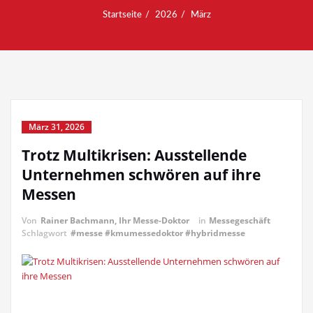
Startseite
2026
März
März 31, 2026
Trotz Multikrisen: Ausstellende
Unternehmen schwören auf ihre
Messen
Von
Rainer Bachmann, Ihr Messe-Doktor
in
Messegeschäft
Schlagwort
#messe #kmumessedoktor #hybridmesse